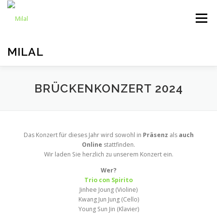
Zum Inhalt springen
Menü
MILAL
PROJEKTE
INFORMIEREN
SPENDEN
BRÜCKENKONZERT 2024
MITMACHEN
Das Konzert für dieses Jahr wird sowohl in
Präsenz
als
auch
Online
stattfinden.
Wir laden Sie herzlich zu unserem Konzert ein.
Wer?
Trio con Spirito
Jinhee Joung (Violine)
Kwang Jun Jung (Cello)
Young Sun Jin (Klavier)