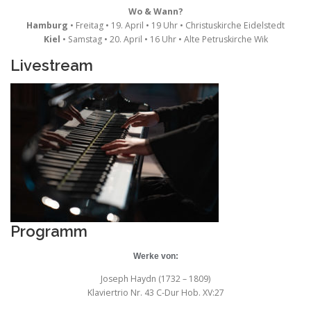
Wo & Wann?
Hamburg
• Freitag • 19. April • 19 Uhr • Christuskirche Eidelstedt
Kiel
• Samstag • 20. April • 16 Uhr • Alte Petruskirche Wik
Livestream
Programm
Werke
von:
Joseph Haydn (1732 – 1809)
Klaviertrio Nr. 43 C-Dur Hob. XV:27