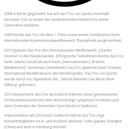
2008 in Berlin gegründet, hat sich das Trio con Spirito innerhalb
kürzester Zeit zu einem der bedeutendsten Klaviertrios seiner
Generation etabliert.
2009 wurde das Trio mit dem 1. Preis sowie einem Sonderpreis beim
Internationalen Kammermusikwettbewerb Thessaloniki ausgezeichnet.
2010 gewann das Trio den Internationalen Wettbewerb „Charles
Hennen“ in den Niederlanden. Erfolgreiche Teilnahmen konnte das Trio
beim „María-Canals“als auch beim „Internationalen J. Brahms
Wettbewerb“ vorweisen (Semifinale). Das Trio gastierte beim Orlando
International Musikfestival in den Niederlanden. Das Trio con Spirito
wurde durch ein Stipendium der „Yehudi Menuhin Live Music Now
Stiftung“ gefördert.
2013 konzertierte das Trio als Solist im Rahmen eines gemeinsamen
Orchesterkonzertes mit dem World Bridge Symphony Orchestra und
dem Orchester der Deutschen Oper Berlin in Südkorea.
Insbesondere seit 2014 nach Südkorea führen das Trio rege
Konzerttätigkeiten ins In- und Ausland, darunter Tokio (Japan), Shanghai
(China) und auch in Hamburg und Kiel.