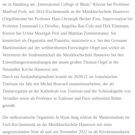
sie in Hamburg am „International College of Music“ Klavier bei Professor
Manfred Fock, seit 2014 Kirchenmusik an der Musikhochschule Hannover
(Orgelliteratur bei Professor Hans Christoph Becker-Foss; Improvisation bei
Professor Emmanuel Le Divellec, Angelika Rau-Čulo und Dirk Elsemann;
Klavier bei Urlike Moortgat-Pick und Matthias Zimmermann). Sie
konzertiert als Organistin und Pianistin, musizierte u.a. bei den Gronauer
Marktmusiken auf der weltberühmten Furtwängler-Orgel und wirkte als
Vertreterin der Studentenschaft der Musikhochschule Hannover bei den
Einweihungsveranstaltungen der neuen großen Thomas-Orgel in der
Neustädter Kirche Hannover mit.
Durch ein Auslandsstipendium konnte sie 2020/21 im französischen
Toulouse ein Jahr mit Michel Bouvard zusammenarbeiten, der als
Titularorganist an der Kathedrale von Toulouse und der Schlosskapelle von
Versailles sowie als Professor in Toulouse und Paris weltweiten Ruhm
genießt.
Die südkoreanische Organistin Ju Hyun Jung schloss ihr Masterstudium im
Fach Kirchenmusik an der Musikhochschule Hannover mit einer
ausgezeichneten Note ab und seit November 2022 ist als Kirchenmusikerin