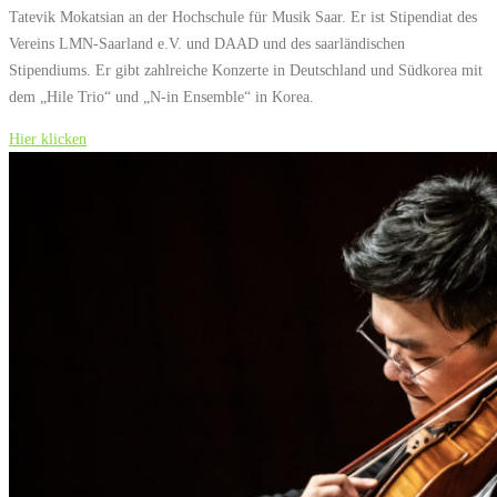
Tatevik Mokatsian an der Hochschule für Musik Saar. Er ist Stipendiat des
Vereins LMN-Saarland e.V. und DAAD und des saarländischen
Stipendiums. Er gibt zahlreiche Konzerte in Deutschland und Südkorea mit
dem „Hile Trio“ und „N-in Ensemble“ in Korea.
Hier klicken