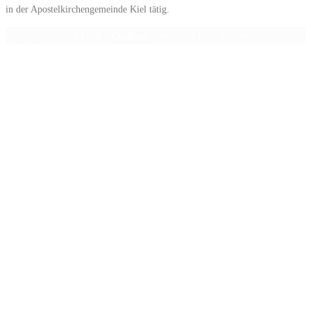
in der Apostelkirchengemeinde Kiel tätig.
Copyright © 2026 Milal
–
OnePress
Theme von FameThemes